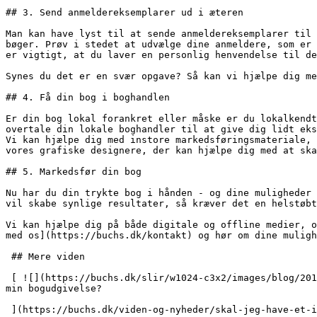
## 3. Send anmeldereksemplarer ud i æteren

Man kan have lyst til at sende anmeldereksemplarer til 
bøger. Prøv i stedet at udvælge dine anmeldere, som er 
er vigtigt, at du laver en personlig henvendelse til de
Synes du det er en svær opgave? Så kan vi hjælpe dig me
## 4. Få din bog i boghandlen

Er din bog lokal forankret eller måske er du lokalkendt
overtale din lokale boghandler til at give dig lidt eks
Vi kan hjælpe dig med instore markedsføringsmateriale, 
vores grafiske designere, der kan hjælpe dig med at ska
## 5. Markedsfør din bog

Nu har du din trykte bog i hånden - og dine muligheder 
vil skabe synlige resultater, så kræver det en helstøbt
Vi kan hjælpe dig på både digitale og offline medier, o
med os](https://buchs.dk/kontakt) og hør om dine muligh
 ## Mere viden

 [ ![](https://buchs.dk/slir/w1024-c3x2/images/blog/2015/isbn-og-stregkode-paa-min-bogudgivelse.jpg) 12. februar 2015 ### Skal jeg have et ISBN-nummer og stregkode på 
min bogudgivelse?

 ](https://buchs.dk/viden-og-nyheder/skal-jeg-have-et-isbn-nummer-og-stregkode-pa-min-bogudgivelse)
