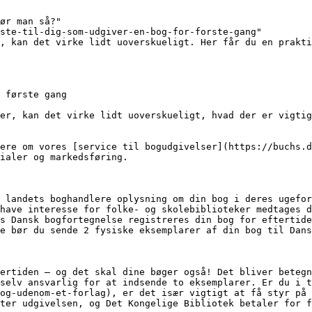
ør man så?"

ste-til-dig-som-udgiver-en-bog-for-forste-gang"

, kan det virke lidt uoverskueligt. Her får du en prakti
 første gang

ere om vores [service til bogudgivelser](https://buchs.d
ialer og markedsføring.

 landets boghandlere oplysning om din bog i deres ugefor
have interesse for folke- og skolebiblioteker medtages d
s Dansk bogfortegnelse registreres din bog for eftertide
e bør du sende 2 fysiske eksemplarer af din bog til Dans
ertiden – og det skal dine bøger også! Det bliver betegn
selv ansvarlig for at indsende to eksemplarer. Er du i t
og-udenom-et-forlag), er det især vigtigt at få styr på 
ter udgivelsen, og Det Kongelige Bibliotek betaler for f