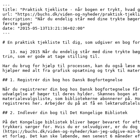
---

title: "Praktisk tjekliste - når bogen er trykt, hvad g
url: "https://buchs.dk/viden-og-nyheder/praktisk-tjekli
description: "Når du endelig står med dine trykte bøger
første gang"

date: "2015-05-13T13:21:36+02:00"

---

# En praktisk tjekliste til dig, som udgiver en bog for
   13. maj 2015 Når du endelig står med dine trykte bøger, kan det virke lidt uoverskueligt, hvad der er vigtigt at få gjort. Her får du en praktisk tjekliste med 5 
trin, som er gode at tage stilling til.

Har du brug for hjælp til processen, kan du også læse m
hjælper med alt fra grafisk opsætning og tryk til mater
## 1. Registrér din bog hos Dansk Bogfortegnelse

Når du registrerer din bog hos Dansk bogfortegnelse får
udvælgelse af bøger til deres hylder. Skønnes bogen at 
materialevalgsliste, som bibliotekerne abonnerer på. Ho
registreres her. Arbejder du på at få en lektørudtalels
## 2. Indlevér din bog til Det Kongelige Bibliotek

På det Kongelige bibliotek bliver bøger bevaret for eft
trykkeri sørger for. Hvis du er selvudgiver, er du dog 
(https://buchs.dk/viden-og-nyheder/kan-jeg-udgive-min-b
et forlag. Det kan ske løbende, men senest 6 måneder ef